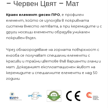
– Червен Цвят – Мат
Краен елемент десен ПРО
, е профилен
елемент, който се използва в покривната
система вместо летвата, а при керемидите и с
други носещи елементи образува уникален
покривен възел.
Чрез облагородяване на горната повърхност с
енгоба се получават специални елементи с
красиви и трайни цветове във варианти гланц и
мат. Доказаният експлоатационен живот на
керемидите и специалните елементи е над 50
години.