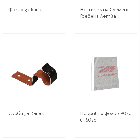
Фолио за капак
Носител на Слемено
Гребена Летва
Скоби за Капак
Покривно фолио 90гр
и 150гр