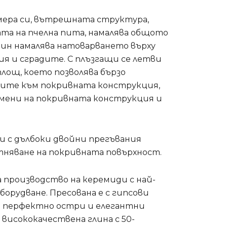
мера си, вътрешната структура,
та на пчелна пита, намалява общото
чин намалява натоварването върху
я и сградите. С плъзгащи се летви
лощ, което позволява бързо
дите към покривната конструкция,
омени на покривната конструкция и
 с дълбоки двойни прегъвания
тняване на покривната повърхност.
а производство на керемиди с най-
борудване. Пресована е с гипсови
а перфектно остри и елегантни
 висококачествена глина с 50-