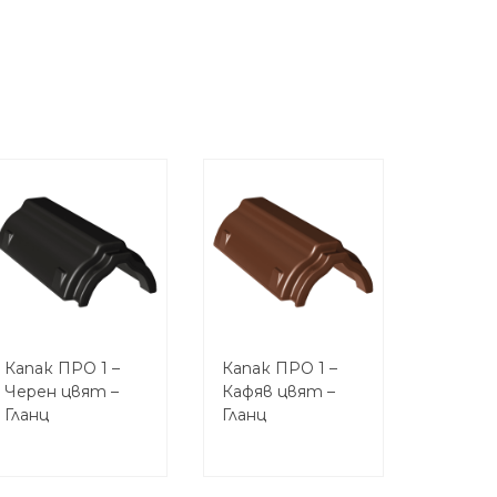
Капак ПРО 1 –
Капак ПРО 1 –
Черен цвят –
Кафяв цвят –
Гланц
Гланц