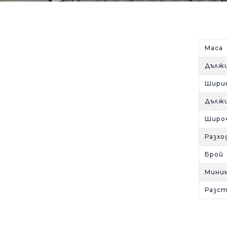
Маса 
Дълж
Шири
Дълж
Широ
Разхо
Брой 
Миним
Разс