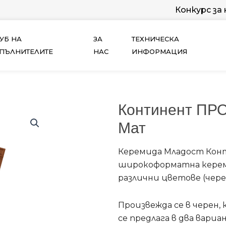
Конкурс за
УБ НА
ЗА
ТЕХНИЧЕСКА
ПЪЛНИТЕЛИТЕ
НАС
ИНФОРМАЦИЯ
Континент ПРО
Мат
Керемида Младост Конт
широкоформатна кереми
различни цветове (черен
Произвежда се в черен,
се предлага в два вариа