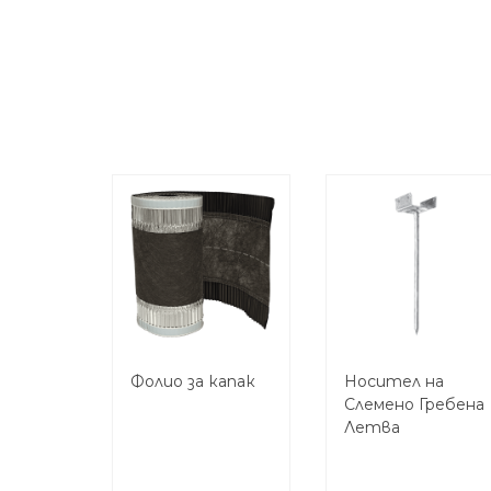
Фолио за капак
Носител на
Слемено Гребена
Летва