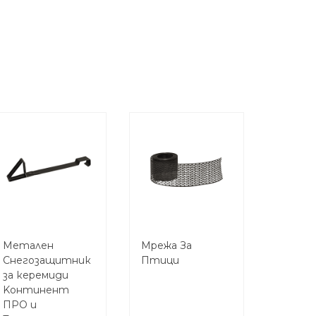
Метален
Мрежа За
Снегозащитник
Птици
за керемиди
Koнтинент
ПРО и