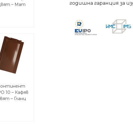
годишна гаранция за и
вят – Мат
Континент
О 10 – Кафяв
вят – Гланц