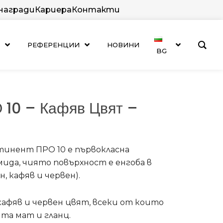
 награди
Кариера
Контакти
РЕФЕРЕНЦИИ
НОВИНИ
BG
 10 – Кафяв Цвят –
инент ПРО 10 е първокласна
да, чиято повърхност е енгоба в
, кафяв и червен).
 кафяв и червен цвят, всеки от които
нта мат и гланц.