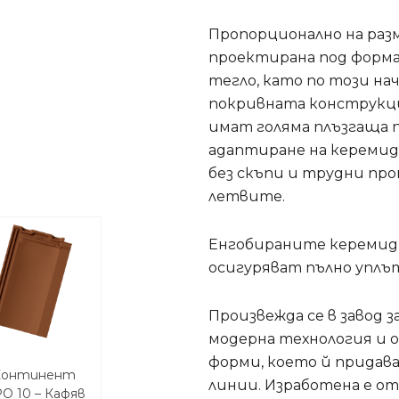
Пропорционално на раз
проектирана под форма
тегло, като по този на
покривната конструкци
имат голяма плъзгаща п
адаптиране на кереми
без скъпи и трудни пр
летвите.
Енгобираните керемиди
осигуряват пълно уплъ
Произвежда се в завод з
модерна технология и о
форми, което й придав
Континент
линии. Изработена е от
О 10 – Кафяв