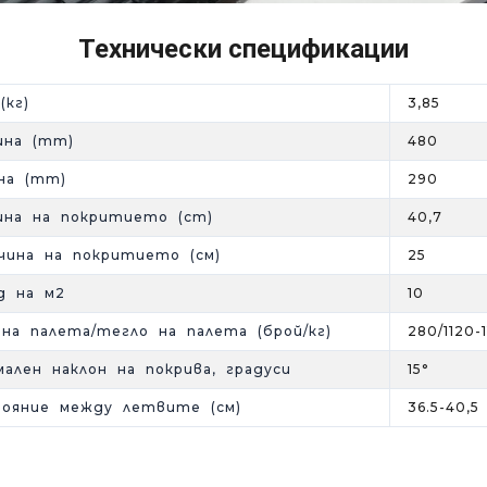
Технически спецификации
(кг)
3,85
ина (mm)
480
на (mm)
290
ина на покритието (cm)
40,7
чина на покритието (см)
25
д на м2
10
на палета/тегло на палета (брой/кг)
280/1120-
ален наклон на покрива, градуси
15°
тояние между летвите (см)
36.5-40,5