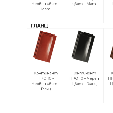
Червен цвят –
цвят – Мат
Ц
Мат
ГЛАНЦ
Континент
Континент
ПРО 10 –
ПРО 10 – Черен
ПР
Червен цвят –
Цвят – Гланц
Ц
Гланц