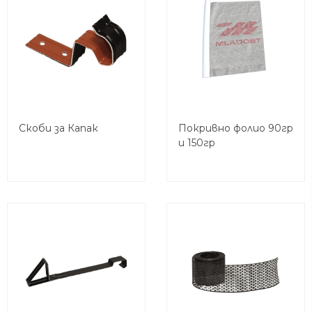
Скоби за Капак
Покривно фолио 90гр
и 150гр