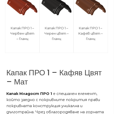
Капак ПРО 1 –
Капак ПРО 1 –
Капак ПРО 1 –
Червен цвят
Черен цвят –
Кафяв цвят –
– Гланц
Гланц
Гланц
Капак ПРО 1 – Кафяв Цвят
– Мат
Капак Младост ПРО 1
е специален елемент,
който заедно с покривните покрития прави
покривната конструкция уникална и
дълготрайна. Чрез облагородяване на горната