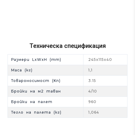
Техническа спецификация
Размери LxWxH (mm)
245x115x40
Mаса (кг)
1,1
Товароносимост (Kn)
3.15
Бройки на м2 таван
4/10
Бройки на палет
960
Тегло на палета (кг)
1,064