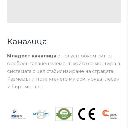
Каналица
Младост
канал
ица
е
полусглобяем
ситно
оребрен
таванен
елемент,
който
се монтира в
системата
с цел стабилизиране на
сградата
.
Размерът
и
прилягането
му
осигуряват
лесен
и
бърз
монтаж
.